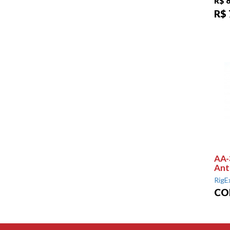
R$ 8
R$ 
AA-
Ant
RigE
CO