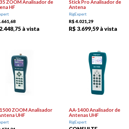
35 ZOOM Analisador de
Stick Pro Analisador de
ena HF
Antena
xpert
RigExpert
.661,68
R$ 4.021,29
2.448,75 à vista
R$ 3.699,59 à vista
1500 ZOOM Analisador
AA-1400 Analisador de
Antena UHF
Antenas UHF
xpert
RigExpert
CONSULTE