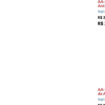
AA-
Ant
RigE
R$ 2
R$ 
AA-
de 
RigE