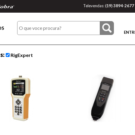
Televendas:
(19) 3894-2677
OS
ENTR
os:
RigExpert