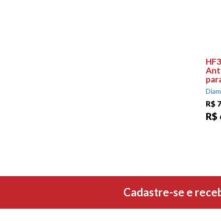
HF3
Ant
par
Diam
R$ 
R$ 
Cadastre-se e rece