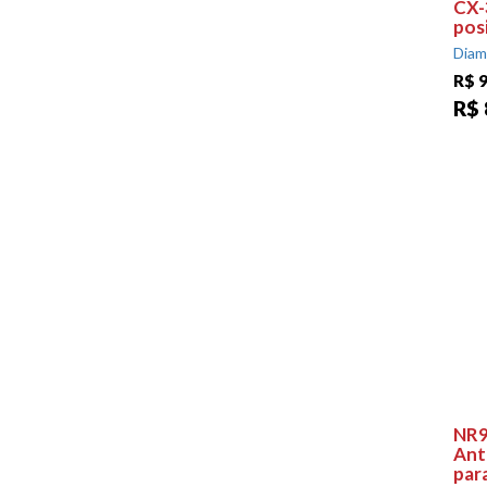
CX-
pos
Diam
R$ 
R$ 
NR9
Ant
par