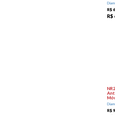
Diam
R$ 
R$ 
NR2
Ant
Móv
Diam
R$ 