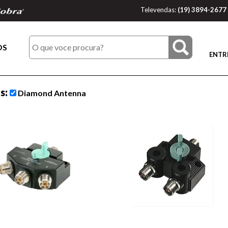
Televendas:
(19) 3894-2677
OS
ENTR
os:
Diamond Antenna