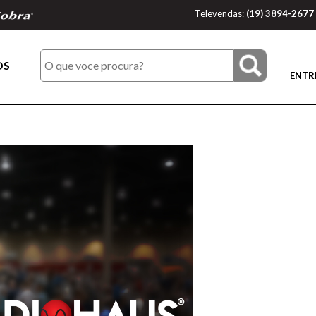
Televendas:
(19) 3894-2677
OS
ENTR