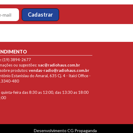
ENDIMENTO
e: (19) 3894-2677
lamações ou sugestões:
sac@radiohaus.com.br
 sobre produtos:
vendas-radio@radiohaus.com.br
ônio Estanislau do Amaral, 635 Cj. 4 - Itaici Office -
P 13340-480
quinta-feira das 8:30 as 12:00, das 13:30 as 18:00
7:00
Desenvolvimento
CG Propaganda