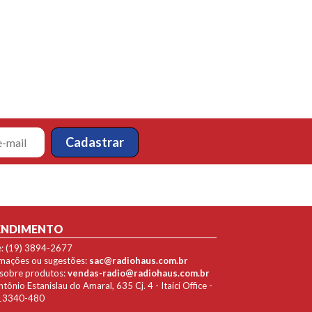
ENDIMENTO
e: (19) 3894-2677
lamações ou sugestões:
sac@radiohaus.com.br
 sobre produtos:
vendas-radio@radiohaus.com.br
ônio Estanislau do Amaral, 635 Cj. 4 - Itaici Office -
P 13340-480