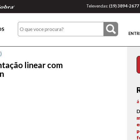
Televendas:
(19) 3894-2677
OS
ENTR
)
tação linear com
on
á
D
m
e
p
f