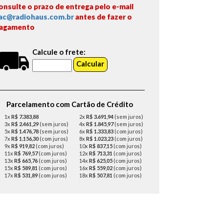
onsulte o prazo de entrega pelo e-mail
ac@radiohaus.com.br
antes de fazer o
agamento
Calcule o frete:
Parcelamento com Cartão de Crédito
1x
R$ 7.383,88
2x
R$ 3.691,94
(sem juros)
3x
R$ 2.461,29
(sem juros)
4x
R$ 1.845,97
(sem juros)
5x
R$ 1.476,78
(sem juros)
6x
R$ 1.333,83
(com juros)
7x
R$ 1.156,30
(com juros)
8x
R$ 1.023,23
(com juros)
9x
R$ 919,82
(com juros)
10x
R$ 837,15
(com juros)
11x
R$ 769,57
(com juros)
12x
R$ 713,31
(com juros)
13x
R$ 665,76
(com juros)
14x
R$ 625,05
(com juros)
15x
R$ 589,81
(com juros)
16x
R$ 559,02
(com juros)
17x
R$ 531,89
(com juros)
18x
R$ 507,81
(com juros)