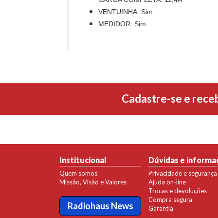
VENTUINHA: Sim
MEDIDOR: Sim
Cadastre-se e rece
Institucional
Dúvidas e informa
Quem somos
Privacidade e segurança
Missão, Visão e Valores
Ajuda on-line
Trocas e devoluções
Compra segura
Radiohaus News
Garantia