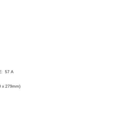
: 57 A
0 x 279mm)