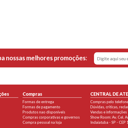
ba nossas melhores promoções:
ções
Compras
CENTRAL DE AT
Formas de entrega
Compras pelo telefon
Formas de pagamento
Dúvidas, críticas, rec
Produtos nao disponíveis
Vendas e informações
Compras corporativas e governos
Show Room: Av. Cel. Ant
Compra pessoal na loja
Indaiatuba - SP - CE