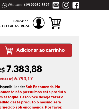
Whatsapp:
(19) 99939-5597
Bem vindo!
E OU CADASTRE-SE
Adicionar ao carrinho
7.383,88
R$
6.793,17
 vista R$
isponibilidade:
Sob Encomenda. No
omento não possuímos este produto
m estoque. Caso você deseje fazer o
edido deste produto o mesmo será
ornecido sob encomenda. Por favor,