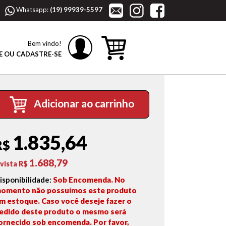
Whatsapp:
(19) 99939-5597
Bem vindo!
E OU CADASTRE-SE
Adicionar ao carrinho
1.835,64
R$
1.688,79
 vista R$
isponibilidade:
Sob Encomenda. No
omento não possuímos este produto
m estoque. Caso você deseje fazer o
edido deste produto o mesmo será
ornecido sob encomenda. Por favor,