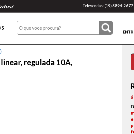
Televendas:
(19) 3894-2677
OS
ENTR
)
linear, regulada 10A,
á
D
m
e
p
f