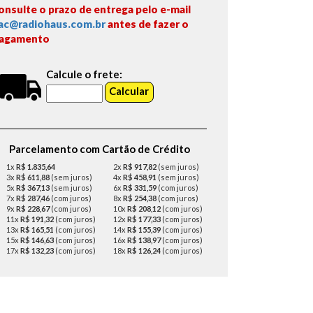
onsulte o prazo de entrega pelo e-mail
ac@radiohaus.com.br
antes de fazer o
agamento
Calcule o frete:
Parcelamento com Cartão de Crédito
1x
R$ 1.835,64
2x
R$ 917,82
(sem juros)
3x
R$ 611,88
(sem juros)
4x
R$ 458,91
(sem juros)
5x
R$ 367,13
(sem juros)
6x
R$ 331,59
(com juros)
7x
R$ 287,46
(com juros)
8x
R$ 254,38
(com juros)
9x
R$ 228,67
(com juros)
10x
R$ 208,12
(com juros)
11x
R$ 191,32
(com juros)
12x
R$ 177,33
(com juros)
13x
R$ 165,51
(com juros)
14x
R$ 155,39
(com juros)
15x
R$ 146,63
(com juros)
16x
R$ 138,97
(com juros)
17x
R$ 132,23
(com juros)
18x
R$ 126,24
(com juros)