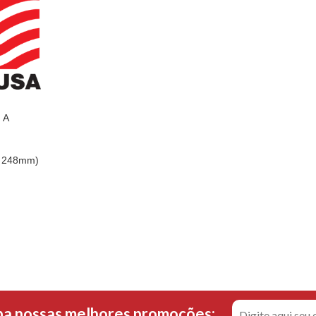
 A
 x 248mm)
ba nossas melhores promoções: