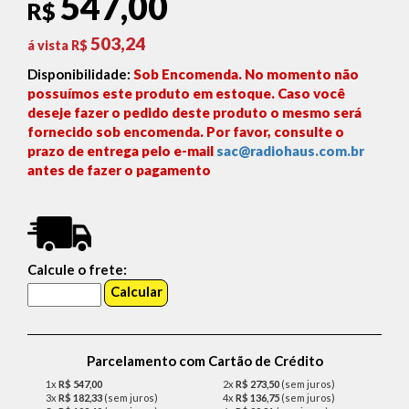
547,00
R$
503,24
á vista R$
Disponibilidade:
Sob Encomenda. No momento não
possuímos este produto em estoque. Caso você
deseje fazer o pedido deste produto o mesmo será
fornecido sob encomenda. Por favor, consulte o
prazo de entrega pelo e-mail
sac@radiohaus.com.br
antes de fazer o pagamento
Calcule o frete:
Parcelamento com Cartão de Crédito
1x
R$ 547,00
2x
R$ 273,50
(sem juros)
3x
R$ 182,33
(sem juros)
4x
R$ 136,75
(sem juros)