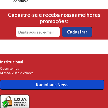
confiável
Cadastre-se e receba nossas melhores
promoções:
Institucional
Quem somos
Missão, Visão e Valores
Radiohaus News