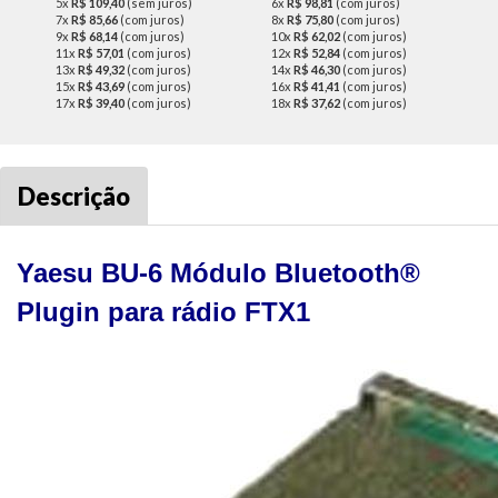
5x
R$ 109,40
(sem juros)
6x
R$ 98,81
(com juros)
7x
R$ 85,66
(com juros)
8x
R$ 75,80
(com juros)
9x
R$ 68,14
(com juros)
10x
R$ 62,02
(com juros)
11x
R$ 57,01
(com juros)
12x
R$ 52,84
(com juros)
13x
R$ 49,32
(com juros)
14x
R$ 46,30
(com juros)
15x
R$ 43,69
(com juros)
16x
R$ 41,41
(com juros)
17x
R$ 39,40
(com juros)
18x
R$ 37,62
(com juros)
Descrição
Yaesu BU-6 Módulo Bluetooth®
Plugin para rádio FTX1