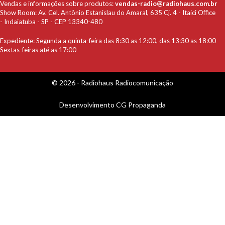
Vendas e informações sobre produtos:
vendas-radio@radiohaus.com.br
Show Room: Av. Cel. Antônio Estanislau do Amaral, 635 Cj. 4 - Itaici Office
- Indaiatuba - SP - CEP 13340-480
Expediente: Segunda a quinta-feira das 8:30 as 12:00, das 13:30 as 18:00
Sextas-feiras até as 17:00
© 2026 - Radiohaus Radiocomunicação
Desenvolvimento
CG Propaganda