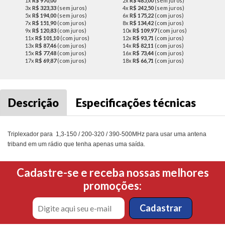
1x
R$ 970,00
2x
R$ 485,00
(sem juros)
3x
R$ 323,33
(sem juros)
4x
R$ 242,50
(sem juros)
5x
R$ 194,00
(sem juros)
6x
R$ 175,22
(com juros)
7x
R$ 151,90
(com juros)
8x
R$ 134,42
(com juros)
9x
R$ 120,83
(com juros)
10x
R$ 109,97
(com juros)
11x
R$ 101,10
(com juros)
12x
R$ 93,71
(com juros)
13x
R$ 87,46
(com juros)
14x
R$ 82,11
(com juros)
15x
R$ 77,48
(com juros)
16x
R$ 73,44
(com juros)
17x
R$ 69,87
(com juros)
18x
R$ 66,71
(com juros)
Descrição
Especificações técnicas
Triplexador para 1,3-150 / 200-320 / 390-500MHz para usar uma antena
triband em um rádio que tenha apenas uma saída.
Cadastre-se e receba nossas melhores
promoções: