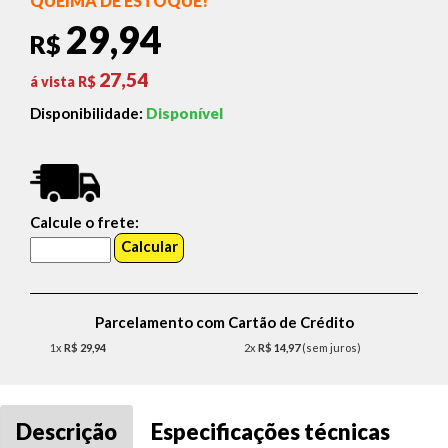
QUEIMA DE ESTOQUE!
29,94
R$
27,54
á vista R$
Disponibilidade:
Disponível
Calcule o frete:
Parcelamento com Cartão de Crédito
1x
R$ 29,94
2x
R$ 14,97
(sem juros)
Descrição
Especificações técnicas