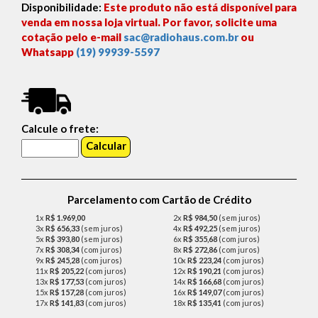
Disponibilidade:
Este produto não está disponível para
venda em nossa loja virtual. Por favor, solicite uma
cotação pelo e-mail
sac@radiohaus.com.br
ou
Whatsapp
(19) 99939-5597
Calcule o frete:
Parcelamento com Cartão de Crédito
1x
R$ 1.969,00
2x
R$ 984,50
(sem juros)
3x
R$ 656,33
(sem juros)
4x
R$ 492,25
(sem juros)
5x
R$ 393,80
(sem juros)
6x
R$ 355,68
(com juros)
7x
R$ 308,34
(com juros)
8x
R$ 272,86
(com juros)
9x
R$ 245,28
(com juros)
10x
R$ 223,24
(com juros)
11x
R$ 205,22
(com juros)
12x
R$ 190,21
(com juros)
13x
R$ 177,53
(com juros)
14x
R$ 166,68
(com juros)
15x
R$ 157,28
(com juros)
16x
R$ 149,07
(com juros)
17x
R$ 141,83
(com juros)
18x
R$ 135,41
(com juros)