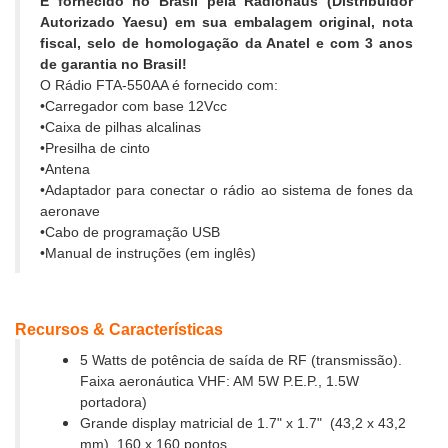
É fornecido no Brasil pela Radiohaus (Distribuidor
Autorizado Yaesu) em sua embalagem original, nota
fiscal, selo de homologação da Anatel e com 3 anos
de garantia no Brasil!
O Rádio FTA-550AA é fornecido com:
•Carregador com base 12Vcc
•Caixa de pilhas alcalinas
•Presilha de cinto
•Antena
•Adaptador para conectar o rádio ao sistema de fones da
aeronave
•Cabo de programação USB
•Manual de instruções (em inglês)
Recursos & Características
5 Watts de potência de saída de RF (transmissão).
Faixa aeronáutica VHF: AM 5W P.E.P., 1.5W
portadora)
Grande display matricial de 1.7" x 1.7" (43,2 x 43,2
mm), 160 x 160 pontos