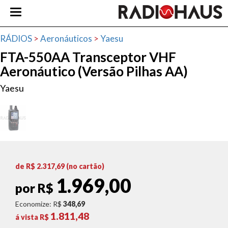
RÁDIOS
>
Aeronáuticos
>
Yaesu
FTA-550AA Transceptor VHF
Aeronáutico (Versão Pilhas AA)
Yaesu
de R$
2.317,69
(no cartão)
1.969,00
por R$
Economize: R$
348,69
1.811,48
á vista R$