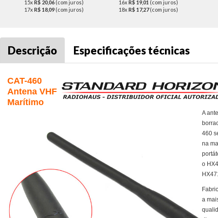
15x
R$ 20,06
(com juros)
16x
R$ 19,01
(com juros)
17x
R$ 18,09
(com juros)
18x
R$ 17,27
(com juros)
Descrição
Especificações técnicas
CAT-460
Antena VHF
Marítimo
A ant
borra
460 s
na ma
portát
o HX4
HX47
Fabri
a mais
quali