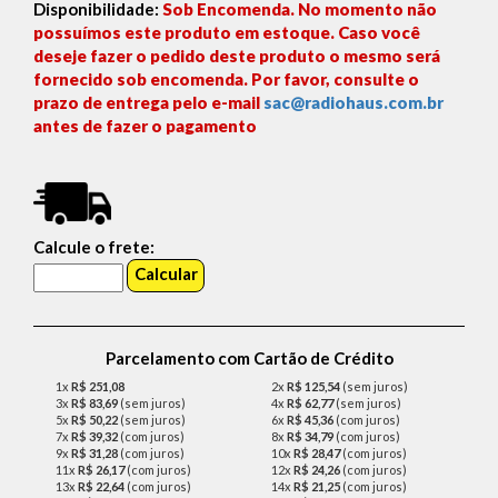
Disponibilidade:
Sob Encomenda. No momento não
possuímos este produto em estoque. Caso você
deseje fazer o pedido deste produto o mesmo será
fornecido sob encomenda. Por favor, consulte o
prazo de entrega pelo e-mail
sac@radiohaus.com.br
antes de fazer o pagamento
Calcule o frete:
Parcelamento com Cartão de Crédito
1x
R$ 251,08
2x
R$ 125,54
(sem juros)
3x
R$ 83,69
(sem juros)
4x
R$ 62,77
(sem juros)
5x
R$ 50,22
(sem juros)
6x
R$ 45,36
(com juros)
7x
R$ 39,32
(com juros)
8x
R$ 34,79
(com juros)
9x
R$ 31,28
(com juros)
10x
R$ 28,47
(com juros)
11x
R$ 26,17
(com juros)
12x
R$ 24,26
(com juros)
13x
R$ 22,64
(com juros)
14x
R$ 21,25
(com juros)