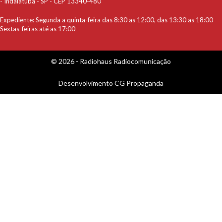
- Indaiatuba - SP - CEP 13340-480
Expediente: Segunda a quinta-feira das 8:30 as 12:00, das 13:30 as 18:00
Sextas-feiras até as 17:00
© 2026 - Radiohaus Radiocomunicação
Desenvolvimento
CG Propaganda