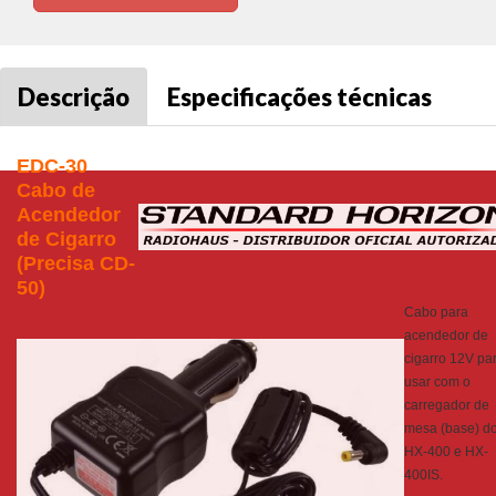
Descrição
Especificações técnicas
EDC-30
Cabo de
Acendedor
de Cigarro
(Precisa CD-
50)
Cabo para
acendedor de
cigarro 12V pa
usar com o
carregador de
mesa (base) d
HX-400 e HX-
400IS.