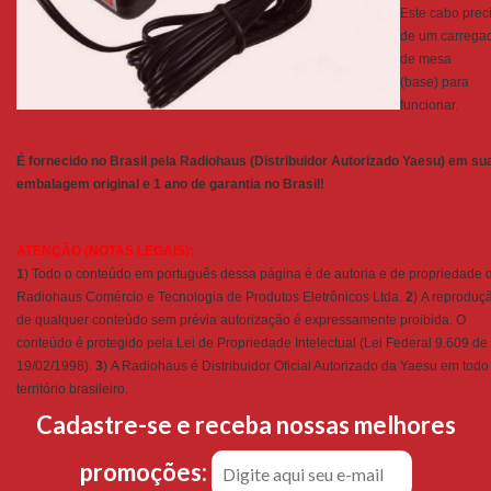
Este cabo prec
de um carrega
de mesa
(base) para
funcionar.
É fornecido no Brasil pela Radiohaus (Distribuidor Autorizado Yaesu) em su
embalagem original e 1 ano de garantia no Brasil!
ATENÇÃO (NOTAS LEGAIS):
1
) Todo o conteúdo em português dessa página é de autoria e de propriedade 
Radiohaus Comércio e Tecnologia de Produtos Eletrônicos Ltda.
2
) A reproduç
de qualquer conteúdo sem prévia autorização é expressamente proibida. O
conteúdo é protegido pela Lei de Propriedade Intelectual (Lei Federal 9.609 de
19/02/1998).
3
) A Radiohaus é Distribuidor Oficial Autorizado da Yaesu em todo
território brasileiro.
Cadastre-se e receba nossas melhores
promoções: