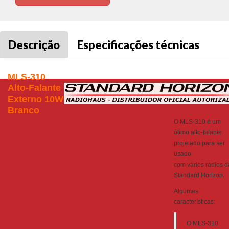
Descrição
Especificações técnicas
MLS-310
Alto-Falante
Externo 10W
Branco
O MLS-310 é um
ótimo alto-falante
projetado para ser
usado
com vários rádios d
Standard Horizon.
Algumas
características:
O MLS-310