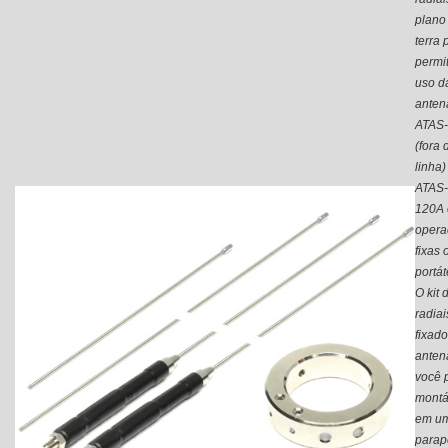
plano
terra 
permit
uso d
anten
ATAS
(fora 
linha)
ATAS-
120A
opera
fixas 
portát
O kit 
radiai
fixad
anten
você 
montá
em u
parap