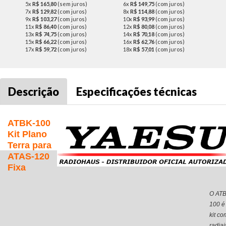
5x
R$ 165,80
(sem juros)
6x
R$ 149,75
(com juros)
7x
R$ 129,82
(com juros)
8x
R$ 114,88
(com juros)
9x
R$ 103,27
(com juros)
10x
R$ 93,99
(com juros)
11x
R$ 86,40
(com juros)
12x
R$ 80,08
(com juros)
13x
R$ 74,75
(com juros)
14x
R$ 70,18
(com juros)
15x
R$ 66,22
(com juros)
16x
R$ 62,76
(com juros)
17x
R$ 59,72
(com juros)
18x
R$ 57,01
(com juros)
Descrição
Especificações técnicas
ATBK-100
Kit Plano
Terra para
ATAS-120
Fixa
O ATB
100 é
kit co
radiai