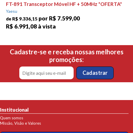
FT-891 Transceptor Móvel HF + 50MHz *OFERTA*
Yaesu
por R$ 7.599,00
de R$ 9.336,15
R$ 6.991,08 à vista
Cadastre-se e receba nossas melhores
promoções:
Institucional
Quem somos
Missão, Visão e Valores