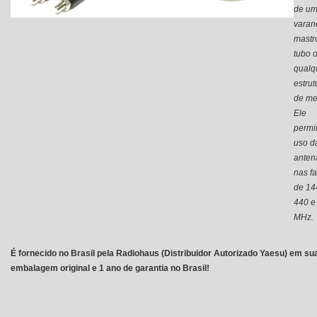
de u
varan
mastr
tubo 
qualq
estrut
de me
Ele
permi
uso d
anten
nas fa
de 14
440 e
MHz.
É fornecido no Brasil pela Radiohaus (Distribuidor Autorizado Yaesu) em su
embalagem original e 1 ano de garantia no Brasil!