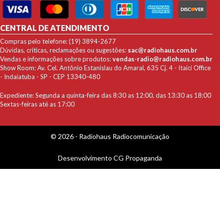
CENTRAL DE ATENDIMENTO
Compras pelo telefone: (19) 3894-2677
Dúvidas, críticas, reclamações ou sugestões:
sac@radiohaus.com.br
Vendas e informações sobre produtos:
vendas-radio@radiohaus.com.br
Show Room: Av. Cel. Antônio Estanislau do Amaral, 635 Cj. 4 - Itaici Office
- Indaiatuba - SP - CEP 13340-480
Expediente: Segunda a quinta-feira das 8:30 as 12:00, das 13:30 as 18:00
Sextas-feiras até as 17:00
© 2026 - Radiohaus Radiocomunicação
Desenvolvimento
CG Propaganda