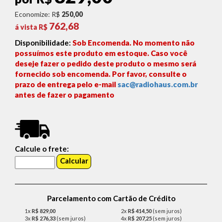
Economize: R$
250,00
762,68
á vista R$
Disponibilidade:
Sob Encomenda. No momento não
possuímos este produto em estoque. Caso você
deseje fazer o pedido deste produto o mesmo será
fornecido sob encomenda. Por favor, consulte o
prazo de entrega pelo e-mail
sac@radiohaus.com.br
antes de fazer o pagamento
Calcule o frete:
Parcelamento com Cartão de Crédito
1x
R$ 829,00
2x
R$ 414,50
(sem juros)
3x
R$ 276,33
(sem juros)
4x
R$ 207,25
(sem juros)