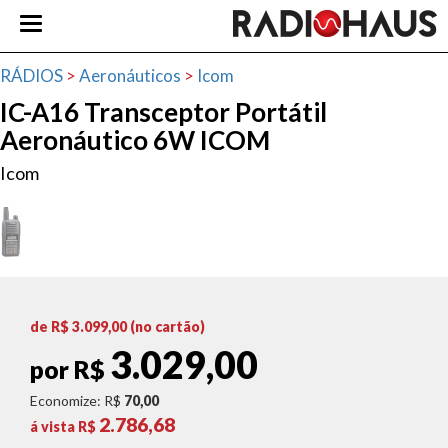
RÁDIOS
>
Aeronáuticos
>
Icom
IC-A16 Transceptor Portátil
Aeronáutico 6W ICOM
Icom
de R$
3.099,00
(no cartão)
3.029,00
por R$
Economize: R$
70,00
2.786,68
á vista R$