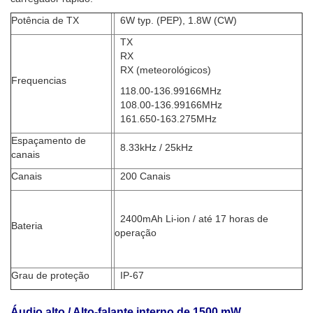
Potência de TX
6W typ. (PEP), 1.8W (CW)
TX
RX
RX (meteorológicos)
Frequencias
118.00-136.99166MHz
108.00-136.99166MHz
161.650-163.275MHz
Espaçamento de
8.33kHz / 25kHz
canais
Canais
200 Canais
2400mAh Li-ion / até 17 horas de
Bateria
operação
Grau de proteção
IP-67
Áudio alto / Alto-falante interno de 1500 mW