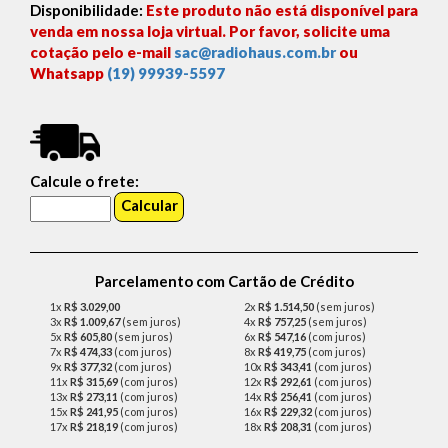
Disponibilidade:
Este produto não está disponível para
venda em nossa loja virtual. Por favor, solicite uma
cotação pelo e-mail
sac@radiohaus.com.br
ou
Whatsapp
(19) 99939-5597
Calcule o frete:
Parcelamento com Cartão de Crédito
1x
R$ 3.029,00
2x
R$ 1.514,50
(sem juros)
3x
R$ 1.009,67
(sem juros)
4x
R$ 757,25
(sem juros)
5x
R$ 605,80
(sem juros)
6x
R$ 547,16
(com juros)
7x
R$ 474,33
(com juros)
8x
R$ 419,75
(com juros)
9x
R$ 377,32
(com juros)
10x
R$ 343,41
(com juros)
11x
R$ 315,69
(com juros)
12x
R$ 292,61
(com juros)
13x
R$ 273,11
(com juros)
14x
R$ 256,41
(com juros)
15x
R$ 241,95
(com juros)
16x
R$ 229,32
(com juros)
17x
R$ 218,19
(com juros)
18x
R$ 208,31
(com juros)