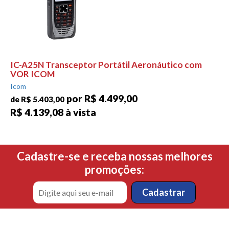
IC-A25N Transceptor Portátil Aeronáutico com
VOR ICOM
Icom
por R$ 4.499,00
de R$ 5.403,00
R$ 4.139,08 à vista
Cadastre-se e receba nossas melhores
promoções: