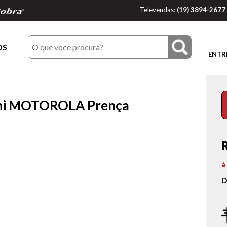
Televendas:
(19) 3894-2677
OS
ENTR
ni MOTOROLA Prença
á
D