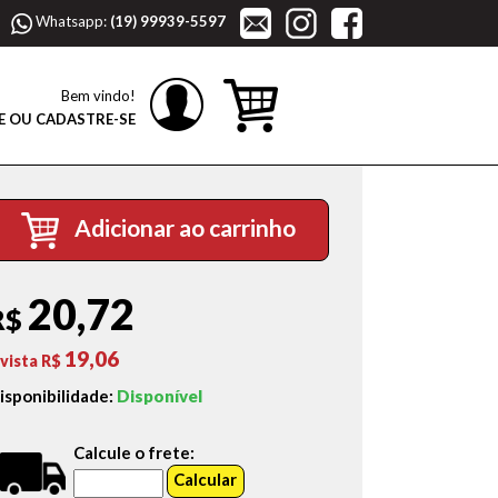
Whatsapp:
(19) 99939-5597
Bem vindo!
E OU CADASTRE-SE
Adicionar ao carrinho
20,72
R$
19,06
 vista R$
isponibilidade:
Disponível
Calcule o frete: