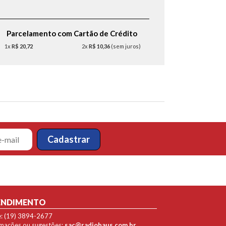
Parcelamento com Cartão de Crédito
1x
R$ 20,72
2x
R$ 10,36
(sem juros)
ENDIMENTO
e: (19) 3894-2677
lamações ou sugestões:
sac@radiohaus.com.br