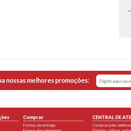
ba nossas melhores promoções:
ções
Compras
CENTRAL DE AT
Formas de entrega
Compras pelo telefon
Formas de pagamento
Dúvidas, críticas, rec