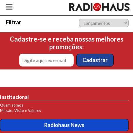
Filtrar
Cadastre-se e receba nossas melhores
promoções:
Institucional
Quem somos
Missão, Visão e Valores
Radiohaus News