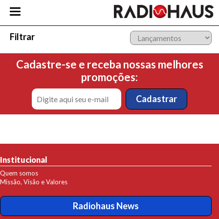
Filtrar
Cadastre-se e receba nossas melhores
promoções:
Institucional
Quem somos
Missão, Visão e Valores
Radiohaus News