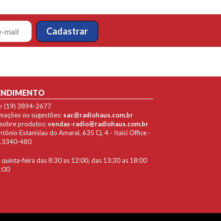
ENDIMENTO
e: (19) 3894-2677
lamações ou sugestões:
sac@radiohaus.com.br
 sobre produtos:
vendas-radio@radiohaus.com.br
ônio Estanislau do Amaral, 635 Cj. 4 - Itaici Office -
P 13340-480
quinta-feira das 8:30 as 12:00, das 13:30 as 18:00
7:00