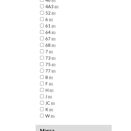
46
(0)
4A3
(0)
52
(0)
6
(0)
61
(0)
64
(0)
67
(0)
68
(0)
7
(0)
73
(0)
75
(0)
77
(0)
8
(0)
F
(0)
H
(0)
J
(0)
JC
(0)
K
(0)
W
(0)
Marca