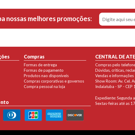
ba nossas melhores promoções:
ções
Compras
CENTRAL DE AT
Formas de entrega
Compras pelo telefon
Formas de pagamento
Dúvidas, críticas, rec
Produtos nao disponíveis
Vendas e informações
Compras corporativas e governos
Show Room: Av. Cel. Ant
Compra pessoal na loja
Indaiatuba - SP - CE
Expediente: Segunda a 
ento
Sextas-feiras até as 1