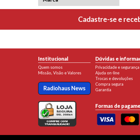
Cadastre-se e rece
Institucional
Dúvidas e informa
Quem somos
Privacidade e segurança
Missão, Visão e Valores
Ajuda on-line
Trocas e devoluções
Compra segura
Radiohaus News
Garantia
Formas de pagam