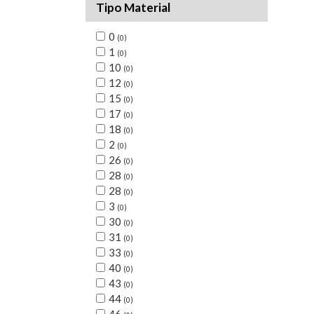
Tipo Material
0
(0)
1
(0)
10
(0)
12
(0)
15
(0)
17
(0)
18
(0)
2
(0)
26
(0)
28
(0)
28
(0)
3
(0)
30
(0)
31
(0)
33
(0)
40
(0)
43
(0)
44
(0)