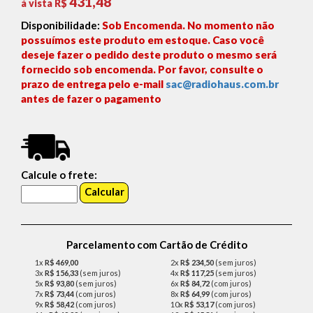
431,48
á vista R$
Disponibilidade:
Sob Encomenda. No momento não
possuímos este produto em estoque. Caso você
deseje fazer o pedido deste produto o mesmo será
fornecido sob encomenda. Por favor, consulte o
prazo de entrega pelo e-mail
sac@radiohaus.com.br
antes de fazer o pagamento
Calcule o frete:
Parcelamento com Cartão de Crédito
1x
R$ 469,00
2x
R$ 234,50
(sem juros)
3x
R$ 156,33
(sem juros)
4x
R$ 117,25
(sem juros)
5x
R$ 93,80
(sem juros)
6x
R$ 84,72
(com juros)
7x
R$ 73,44
(com juros)
8x
R$ 64,99
(com juros)
9x
R$ 58,42
(com juros)
10x
R$ 53,17
(com juros)