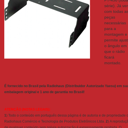
série). Já v
com todas a
peças
necessárias
para a
montagem e
permite ajust
o ângulo em
que o rádio
ficará
montado.
É fornecido no Brasil pela Radiohaus (Distribuidor Autorizado Yaesu) em su
embalagem original e 1 ano de garantia no Brasil!
ATENÇÃO (NOTAS LEGAIS):
1
) Todo o conteúdo em português dessa página é de autoria e de propriedade 
Radiohaus Comércio e Tecnologia de Produtos Eletrônicos Ltda.
2
) A reproduç
de qualquer conteúdo sem prévia autorização é expressamente proibida. O