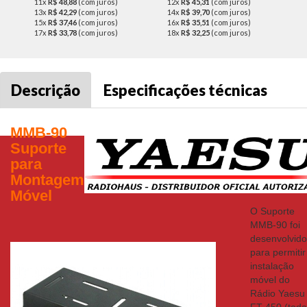
11x
R$ 48,88
(com juros)
12x
R$ 45,31
(com juros)
13x
R$ 42,29
(com juros)
14x
R$ 39,70
(com juros)
15x
R$ 37,46
(com juros)
16x
R$ 35,51
(com juros)
17x
R$ 33,78
(com juros)
18x
R$ 32,25
(com juros)
Descrição
Especificações técnicas
MMB-90
Suporte
para
Montagem
Móvel
O Suporte
MMB-90 foi
desenvolvido
para permitir
instalação
móvel do
Rádio Yaesu
FT-450 (toda