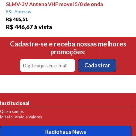
SLMV-3V Antena VHF movel 5/8 de onda
S&L Antenas
R$ 485,51
R$ 446,67 à vista
Cadastre-se e receba nossas melhores
promoções:
Institucional
Quem somos
Missão, Visão e Valores
Radiohaus News